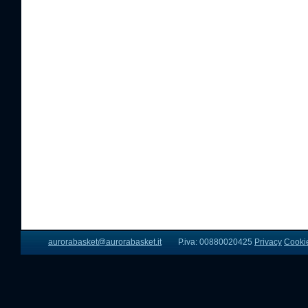
aurorabasket@aurorabasket.it
P.iva: 00880020425
Privacy
Cooki