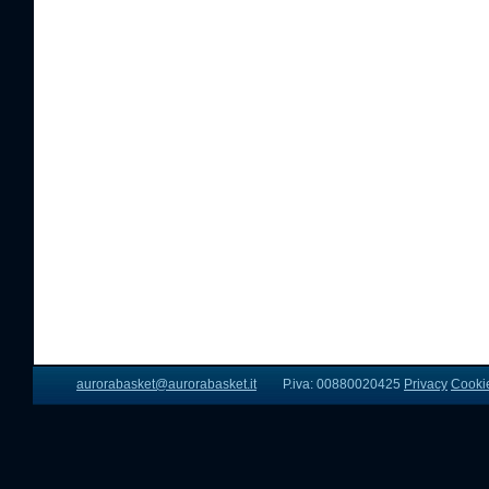
aurorabasket@aurorabasket.it
P.iva: 00880020425
Privacy
Cooki